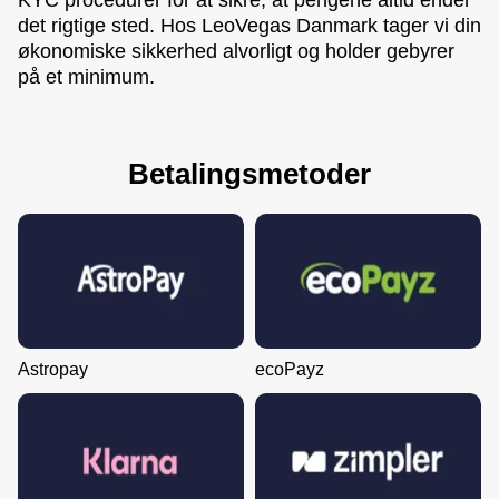
KYC procedurer for at sikre, at pengene altid ender
det rigtige sted. Hos LeoVegas Danmark tager vi din
økonomiske sikkerhed alvorligt og holder gebyrer
på et minimum.
Betalingsmetoder
Astropay
ecoPayz