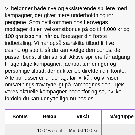
Vi belønner både nye og eksisterende spillere med
kampagner, der giver mere underholdning for
pengene. Som nytilkommen hos LeoVegas
modtager du en velkomstbonus på op til 4.000 kr og
100 gratisspins, når du foretager din første
indbetaling. Vi har også særskilte tilbud til live
casino og sport, så du kan vælge den bonus, der
passer bedst til din spilstil. Aktive spillere får adgang
til ugentlige kampagner, jackpot turneringer og
personlige tilbud, der dukker op direkte i din konto.
Alle bonusser er underlagt fair vilkår, og vi viser
omsætningskrav tydeligt på kampagnesiden. Tjek
vores aktuelle kampagner nedenfor og se, hvilke
fordele du kan udnytte lige nu hos os.
Bonus
Beløb
Vilkår
Målgruppe
100 % op til
Mindst 100 kr