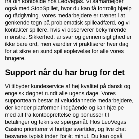
fra din kontoside hos LeoVegas. Vi samarbejder
også med StopSpillet, hvor du kan få fortrolig hjælp
og rådgivning. Vores medarbejdere er trænet i at
genkende tegn på problematisk spilleadfærd, og vi
kontakter spillere, hvis vi observerer bekymrende
mønstre. Sikkerhed, ansvar og gennemsigtighed er
ikke bare ord, men værdier vi praktiserer hver dag
for at sikre en sund spilleoplevelse for alle vores
brugere.
Support når du har brug for det
Vi tilbyder kundeservice af høj kvalitet på dansk og
engelsk døgnet rundt alle ugens dage. Vores
supportteam består af veluddannede medarbejdere,
der kender platformen indgående og kan hjælpe
med alt fra kontooprettelse og bonusser til
betalinger og tekniske spørgsmål. Hos LeoVegas
Casino prioriterer vi hurtige svartider, og live chat
besvares typisk inden for ét minut. Du kan også