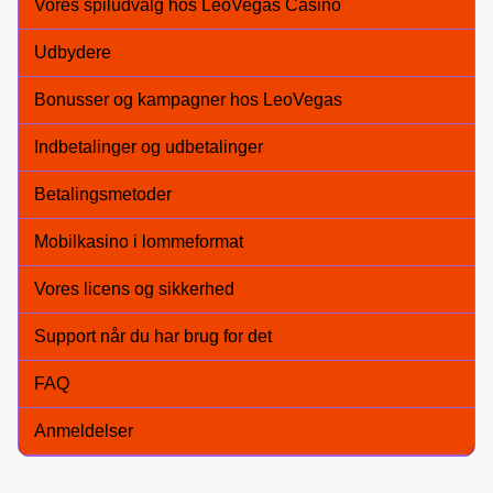
Vores spiludvalg hos LeoVegas Casino
Dream Catcher
Lucky Crumbling
Legacy of Dead
Monopoly Live
Bustabit
Sweet Bonanza
Udbydere
Evolution Gaming
Gamzix
Play’n GO
Evolution Gaming
Independent
Pragmatic Play
Bonusser og kampagner hos LeoVegas
Indbetalinger og udbetalinger
Betalingsmetoder
Lightning Dice
Bustabit
The Dog House
Mega Ball
Spaceman
Book of Dead
Mobilkasino i lommeformat
Evolution Gaming
Independent
Pragmatic Play
Evolution Gaming
Pragmatic Play
Play’n GO
Vores licens og sikkerhed
Support når du har brug for det
FAQ
Anmeldelser
Dragon Tiger
Crash
Gonzo’s Quest
Live Craps
Moonshot
Gates of Olympus
Evolution Gaming
Roobet
NetEnt
Evolution Gaming
SoftSwiss
Pragmatic Play