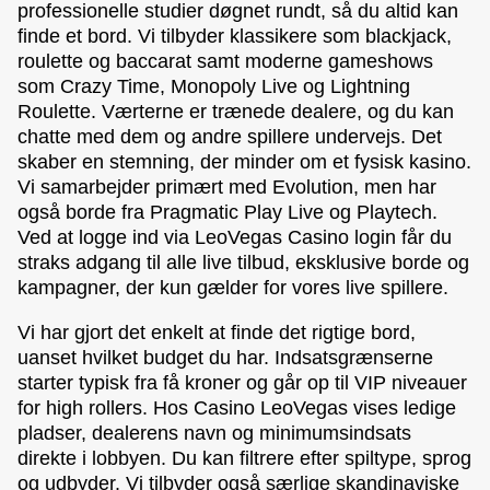
professionelle studier døgnet rundt, så du altid kan
finde et bord. Vi tilbyder klassikere som blackjack,
roulette og baccarat samt moderne gameshows
som Crazy Time, Monopoly Live og Lightning
Roulette. Værterne er trænede dealere, og du kan
chatte med dem og andre spillere undervejs. Det
skaber en stemning, der minder om et fysisk kasino.
Vi samarbejder primært med Evolution, men har
også borde fra Pragmatic Play Live og Playtech.
Ved at logge ind via LeoVegas Casino login får du
straks adgang til alle live tilbud, eksklusive borde og
kampagner, der kun gælder for vores live spillere.
Vi har gjort det enkelt at finde det rigtige bord,
uanset hvilket budget du har. Indsatsgrænserne
starter typisk fra få kroner og går op til VIP niveauer
for high rollers. Hos Casino LeoVegas vises ledige
pladser, dealerens navn og minimumsindsats
direkte i lobbyen. Du kan filtrere efter spiltype, sprog
og udbyder. Vi tilbyder også særlige skandinaviske