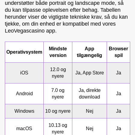
understøtter både portrait og landscape mode, så
du kan tilpasse oplevelsen efter behag. Tabellen
herunder viser de vigtigste tekniske krav, så du kan
tjekke, om din enhed er kompatibel med vores
LeoVegascasino app.
Mindste
App
Browser
Operativsystem
version
tilgængelig
spil
12.0 og
iOS
Ja, App Store
Ja
nyere
7.0 og
Ja, direkte
Android
Ja
nyere
download
Windows
10 og nyere
Nej
Ja
10.13 og
macOS
Nej
Ja
nyere