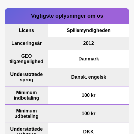
Vigtigste oplysninger om os
Licens
Spillemyndigheden
Crazy Time
Tower X
Wolf Gold
Live Baccarat
Cash or Crash
Mega Moolah
Evolution Gaming
Smart Soft
Pragmatic Play
Evolution Gaming
Evolution Gaming
Microgaming
Lanceringsår
2012
GEO
Danmark
tilgængelighed
Understøttede
Dansk, engelsk
sprog
Live Blackjack
JetX
Dead or Alive II
Lightning Roulette
Aviator
Reactoonz
Minimum
100 kr
Evolution Gaming
Smartsoft Gaming
NetEnt
Evolution Gaming
Spribe
Play’n GO
indbetaling
Minimum
100 kr
udbetaling
Understøttede
DKK